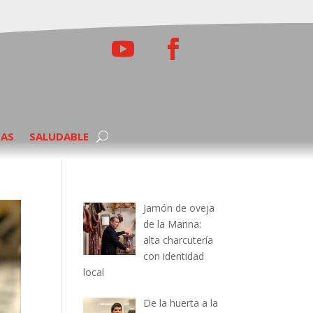
TAS
SALUDABLE
Jamón de oveja
de la Marina:
alta charcutería
con identidad
local
De la huerta a la