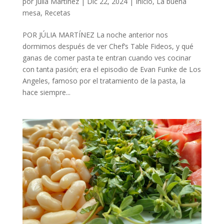
por
Júlia Martínez
|
Dic 22, 2024
|
Inicio
,
La buena
mesa
,
Recetas
POR JÚLIA MARTÍNEZ La noche anterior nos
dormimos después de ver Chef’s Table Fideos, y qué
ganas de comer pasta te entran cuando ves cocinar
con tanta pasión; era el episodio de Evan Funke de Los
Angeles, famoso por el tratamiento de la pasta, la
hace siempre...