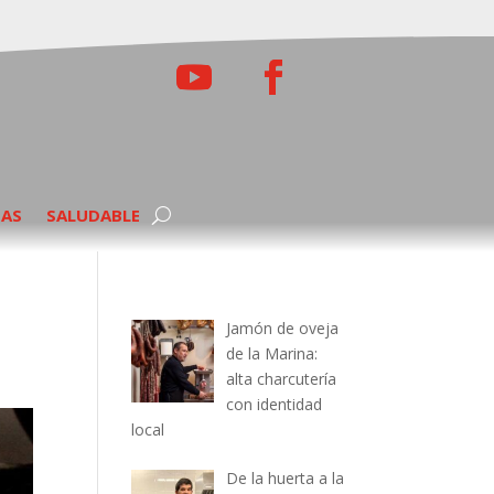
TAS
SALUDABLE
Jamón de oveja
de la Marina:
alta charcutería
con identidad
local
De la huerta a la