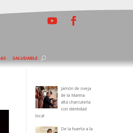
TAS
SALUDABLE
Jamón de oveja
de la Marina:
alta charcutería
con identidad
local
De la huerta a la