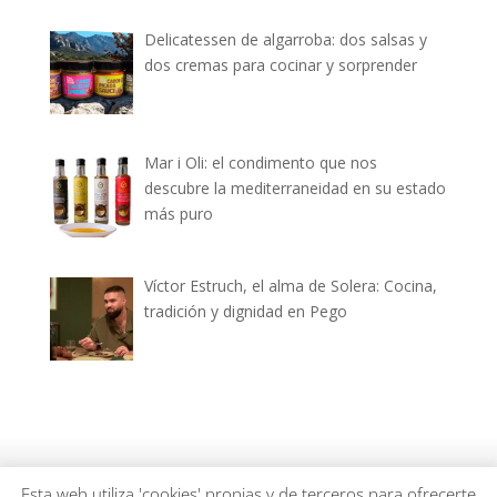
Delicatessen de algarroba: dos salsas y
dos cremas para cocinar y sorprender
Mar i Oli: el condimento que nos
descubre la mediterraneidad en su estado
más puro
Víctor Estruch, el alma de Solera: Cocina,
tradición y dignidad en Pego
dianiagastronomica.com © 2026
Esta web utiliza 'cookies' propias y de terceros para ofrecerte