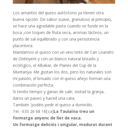
Los amantes del queso autóctono ya tienen otra
buena opción. De sabor suave, granuloso al principio,
se hace una agradable pasta cuando se funde en la
boca ,con toques de fruta seca, aromas lácteos, un
punto de sal equilibrado y con una persistencia
placentera.
Maridamos el queso con un vino tinto de Can Leandro
de Ontinyent y con un blanco natural brisado y
ecológico, el Albakar, de Planes del Cup de la
Muntanya. Me gustan los dos, pero los naturales son
mi pasión, el brisado con el queso añejo forman una
combinación perfecta.
Si tenéis tiempo y ganas de salir, visitad la granja,
daros un paseo y haced una cata.
También `podéis pedir el queso a domicilio.
Tel.- 635 26 68 16[:ca]
La
Taulaïna
treu un
formatge anyenc de llet de vaca.
Un formatge deliciós i singular, madurat durant