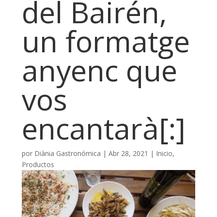
del Bairén,
un formatge
anyenc que
vos
encantarà[:]
por
Diània Gastronómica
|
Abr 28, 2021
|
Inicio
,
Productos