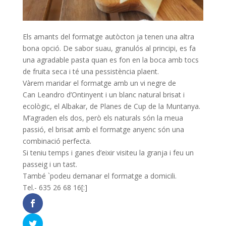
Els amants del formatge autòcton ja tenen una altra
bona opció. De sabor suau, granulós al principi, es fa
una agradable pasta quan es fon en la boca amb tocs
de fruita seca i té una pessistència plaent.
Vàrem maridar el formatge amb un vi negre de
Can
Leandro
d’Ontinyent i un blanc natural brisat i
ecològic, el Albakar, de Planes de Cup de la Muntanya.
M’agraden els dos, però els naturals són la meua
passió, el brisat amb el formatge anyenc són una
combinació perfecta.
Si teniu temps i ganes d’eixir visiteu la granja i feu un
passeig i un tast.
També `podeu demanar el formatge a domicili.
Tel.- 635 26 68 16[:]