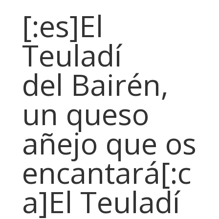
[:es]El
Teuladí
del Bairén,
un queso
añejo que os
encantará[:c
a]El Teuladí