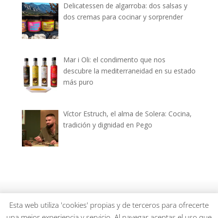
Delicatessen de algarroba: dos salsas y
dos cremas para cocinar y sorprender
Mar i Oli: el condimento que nos
descubre la mediterraneidad en su estado
más puro
Víctor Estruch, el alma de Solera: Cocina,
tradición y dignidad en Pego
dianiagastronomica.com © 2026
Esta web utiliza 'cookies' propias y de terceros para ofrecerte
una mejor experiencia y servicio. Al navegar aceptas el uso que