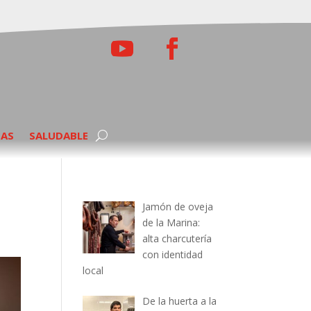
TAS
SALUDABLE
Jamón de oveja
de la Marina:
alta charcutería
con identidad
local
De la huerta a la