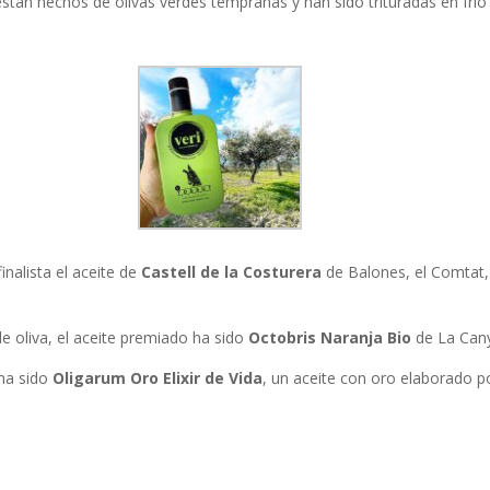
están hechos de olivas verdes tempranas y han sido trituradas en fr
alista el aceite de
Castell de la Costurera
de Balones, el Comtat,
e oliva, el aceite premiado ha sido
Octobris Naranja Bio
de La Cany
 ha sido
Oligarum Oro Elixir de Vida
, un aceite con oro elaborado po