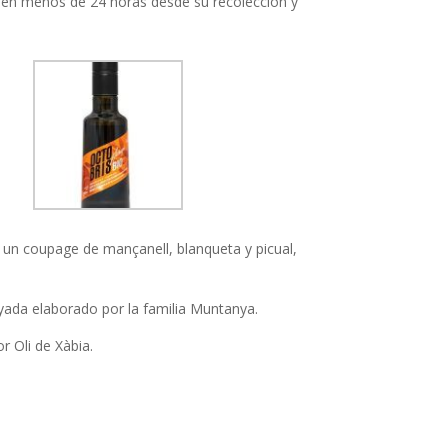
ío en menos de 24 horas desde su recolección y
 un coupage de mançanell, blanqueta y picual,
ada elaborado por la familia Muntanya.
r Oli de Xàbia.