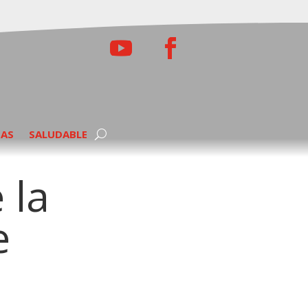
TAS
SALUDABLE
 la
e