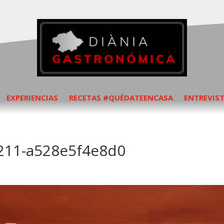
EXPERIENCIAS
RECETAS #QUÉDATEENCASA
ENTREVIS
8211-a528e5f4e8d0