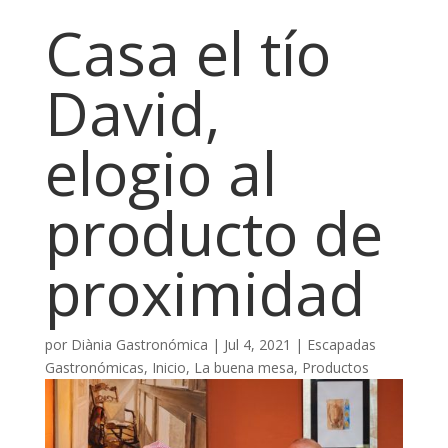
Casa el tío
David,
elogio al
producto de
proximidad
por
Diània Gastronómica
|
Jul 4, 2021
|
Escapadas
Gastronómicas
,
Inicio
,
La buena mesa
,
Productos