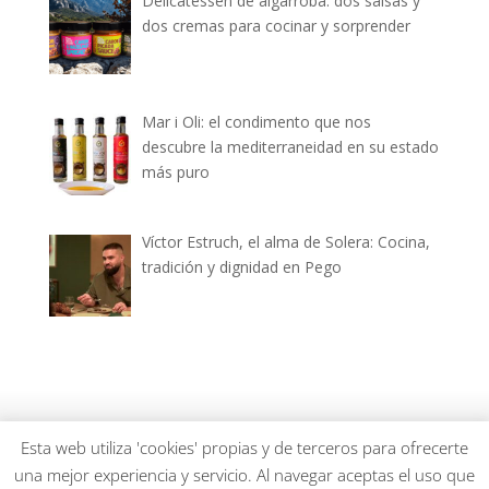
Delicatessen de algarroba: dos salsas y
dos cremas para cocinar y sorprender
Mar i Oli: el condimento que nos
descubre la mediterraneidad en su estado
más puro
Víctor Estruch, el alma de Solera: Cocina,
tradición y dignidad en Pego
dianiagastronomica.com © 2026
Esta web utiliza 'cookies' propias y de terceros para ofrecerte
una mejor experiencia y servicio. Al navegar aceptas el uso que