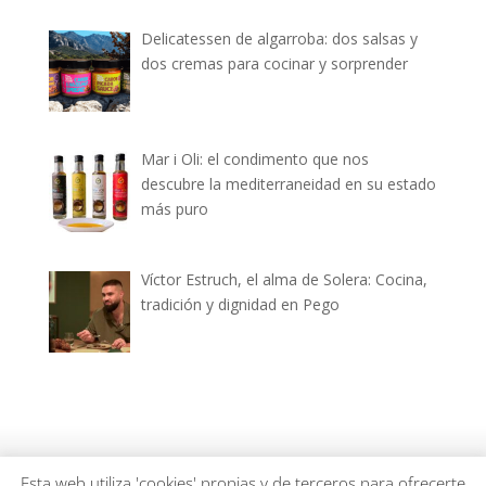
Delicatessen de algarroba: dos salsas y
dos cremas para cocinar y sorprender
Mar i Oli: el condimento que nos
descubre la mediterraneidad en su estado
más puro
Víctor Estruch, el alma de Solera: Cocina,
tradición y dignidad en Pego
dianiagastronomica.com © 2026
Esta web utiliza 'cookies' propias y de terceros para ofrecerte