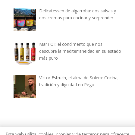
Delicatessen de algarroba: dos salsas y
dos cremas para cocinar y sorprender
Mar i Oli: el condimento que nos
descubre la mediterraneidad en su estado
más puro
Víctor Estruch, el alma de Solera: Cocina,
tradición y dignidad en Pego
dianiagastronomica.com © 2026
Esta web utiliza 'cookies' propias y de terceros para ofrecerte