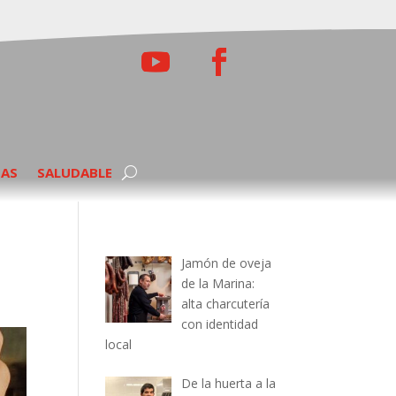
TAS
SALUDABLE
Jamón de oveja
de la Marina:
alta charcutería
con identidad
local
De la huerta a la