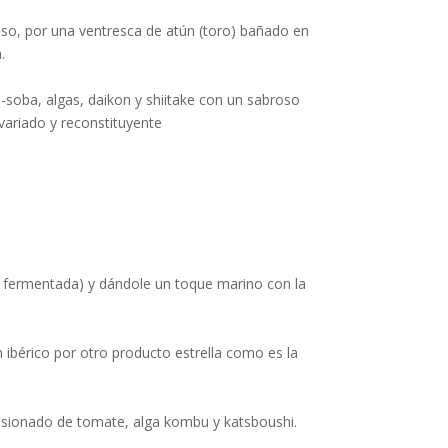
aso, por una ventresca de atún (toro) bañado en
.
a-soba, algas, daikon y shiitake con un sabroso
 variado y reconstituyente
ja fermentada) y dándole un toque marino con la
 ibérico por otro producto estrella como es la
nfusionado de tomate, alga kombu y katsboushi.