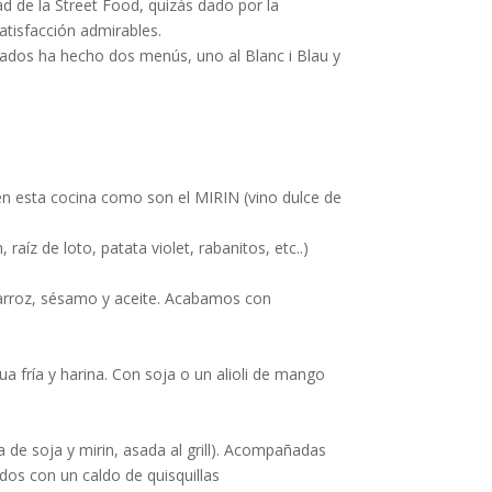
dad de la Street Food, quizás dado por la
satisfacción admirables.
rados ha hecho dos menús, uno al Blanc i Blau y
en esta cocina como son el MIRIN (vino dulce de
raíz de loto, patata violet, rabani­tos, etc..)
e arroz, sésamo y aceite. Acabamos con
ua fría y harina. Con soja o un alioli de mango
 de soja y mirin, asada al grill). Acompañadas
ados con un caldo de quisquillas