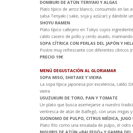
DOMBURI DE ATÚN TERIYAKI Y ALGAS
Plato típico de arroz blanco, consumido en las
salsa Teriyaki ( sake, soja y azúcar) y dándole
SHOYU RAMEN
Plato típico callejero en Tokyo cuyos ingredient
caldo casero de pollo y cerdo asado, marinando l
SOPA CÍTRICA CON PERLAS DEL JAPÓN Y H
Postre muy refrescante con diferentes cítricos (n
PRECIO 19€
MENÚ DEGUSTACIÓN AL GLORIAMAR
SOPA MISO, SHIITAKE Y VIEIRA
La sopa típica japonesa por excelencia, caldo D
vieira
USUZUKURI DE TORO, PAN Y TOMATE
Un plato que busca asemejarse a nuestro tradici
ventresca de atún de Balfegó, con unas migas y
SUONOMO DE PULPO, CITRUS MÉDICA, JUGO
Plato frío como una ensalada de pulpo, el cidro
NIGUIRIS DE ATÚN «BALFEGÓ» Y GAMBA DE