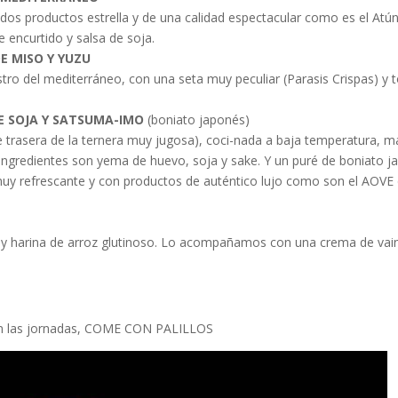
n dos productos estrella y de una calidad espectacular como es el Atú
encurtido y salsa de soja.
E MISO Y YUZU
ro del mediterráneo, con una seta muy peculiar (Parasis Crispas) y 
E SOJA Y SATSUMA-IMO
(boniato japonés)
te trasera de la ternera muy jugosa), coci-nada a baja temperatura,
ngredientes son yema de huevo, soja y sake. Y un puré de boniato j
y refrescante y con productos de auténtico lujo como son el AOVE 
 y harina de arroz glutinoso. Lo acompañamos con una crema de vaini
en las jornadas, COME CON PALILLOS