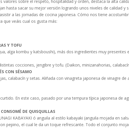
s valores sobre el respeto, hospitalidad y orden, destaca la alta cali
bajan hasta sacar su mejor versión logrando unos niveles de calidad y 
asistir a las jornadas de cocina japonesa. Cómo nos tiene acostumb
ra que veáis cual os gusta más:
RAS Y TOFU
gua, alga kombu y katsbous­hi), más dos ingredientes muy presentes 
stintas cocciones, jengibre
y tofu. (Daikon, minizanahorias, calabacín, 
NÉS CON
SÉSAMO
jas, calabacín y setas. Aliñada con vinagreta japonesa de vinagre d
A
 encurtido. En este caso, pasado por una tempura típica japonesa de ag
N CONSOMÉ DE
QUISQUILLAS
 UNAGI KABAYAKI ó anguila al estilo kabayaki (anguila mojada en salsa
a con pepino, el cual le da un toque refrescante. Todo el conjunto moj