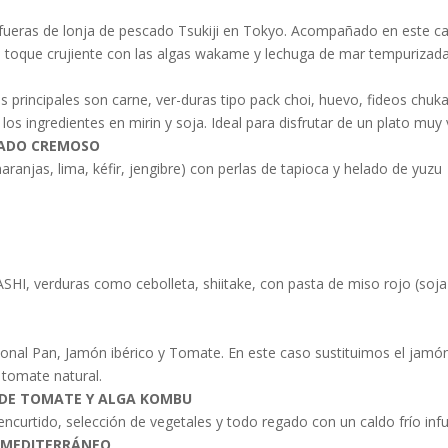
 afueras de lonja de pescado Tsukiji en Tokyo. Acompañado en este c
 un toque crujiente con las algas wakame y lechuga de mar tempurizada
es principales son carne, ver-duras tipo pack choi, huevo, fideos chuk
os ingredientes en mirin y soja. Ideal para disfrutar de un plato muy
ELADO CREMOSO
aranjas, lima, kéfir, jengibre) con perlas de tapioca y helado de yuzu
ASHI, verduras como cebolleta, shiitake, con pasta de miso rojo (so
onal Pan, Jamón ibérico y Tomate. En este caso sustituimos el jamón
 tomate natural.
 DE TOMATE Y ALGA KOMBU
 encurtido, selección de vegetales y todo regado con un caldo frío i
L MEDITERRÁNEO