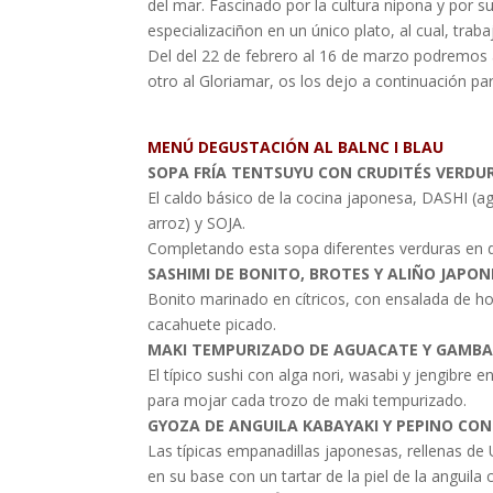
del mar. Fascinado por la cultura nipona y por su
especializaciñon en un único plato, al cual, tra
Del del 22 de febrero al 16 de marzo podremos 
otro al Gloriamar, os los dejo a continuación pa
MENÚ DEGUSTACIÓN AL BALNC I BLAU
SOPA FRÍA TENTSUYU CON CRUDITÉS VERDU
El caldo básico de la cocina japonesa, DASHI (a
arroz) y SOJA.
Completando esta sopa diferentes verduras en di
SASHIMI DE BONITO, BROTES Y ALIÑO JAPO
Bonito marinado en cítricos, con ensalada de ho
cacahuete picado.
MAKI TEMPURIZADO DE AGUACATE Y GAMB
El típico sushi con alga nori, wasabi y jengibre
para mojar cada trozo de maki tempurizado.
GYOZA DE ANGUILA KABAYAKI Y PEPINO CO
Las típicas empanadillas japonesas, rellenas de
en su base con un tartar de la piel de la anguil