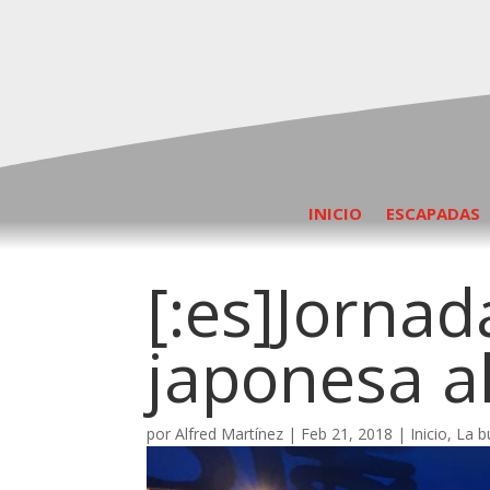
INICIO
ESCAPADAS
[:es]Jorna
japonesa al
por
Alfred Martínez
|
Feb 21, 2018
|
Inicio
,
La 