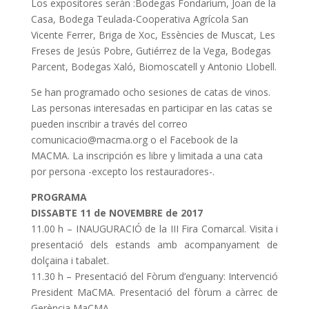
Los expositores serán :Bodegas Fondarium, Joan de la
Casa, Bodega Teulada-Cooperativa Agrícola San
Vicente Ferrer, Briga de Xoc, Essències de Muscat, Les
Freses de Jesús Pobre, Gutiérrez de la Vega, Bodegas
Parcent, Bodegas Xaló, Biomoscatell y Antonio Llobell.
Se han programado ocho sesiones de catas de vinos.
Las personas interesadas en participar en las catas se
pueden inscribir a través del correo
comunicacio@macma.org o el Facebook de la
MACMA. La inscripción es libre y limitada a una cata
por persona -excepto los restauradores-.
PROGRAMA
DISSABTE 11 de NOVEMBRE de 2017
11.00 h – INAUGURACIÓ de la III Fira Comarcal. Visita i
presentació dels estands amb acompanyament de
dolçaina i tabalet.
11.30 h – Presentació del Fòrum d’enguany: Intervenció
President MaCMA. Presentació del fòrum a càrrec de
Gerència MaCMA.