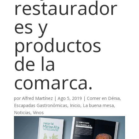
restaurador
es y
productos
de la
comarca.
por
Alfred Martínez
|
Ago 5, 2019
|
Comer en Dénia
,
Escapadas Gastronómicas
,
Inicio
,
La buena mesa
,
Noticias
,
Vinos